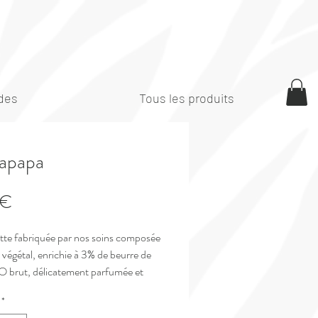
des
Tous les produits
apapa
Prix
 €
te fabriquée par nos soins composée
 végétal, enrichie à 3% de beurre de
IO brut, délicatement parfumée et
avec des pigments.
*
 a un PH très doux et peut être