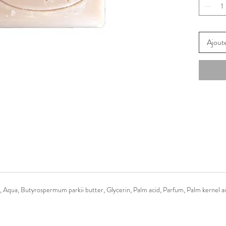
utilisé q
Son beur
véritabl
un momen
Ajoute
 Aqua, Butyrospermum parkii butter, Glycerin, Palm acid, Parfum, Palm kernel a