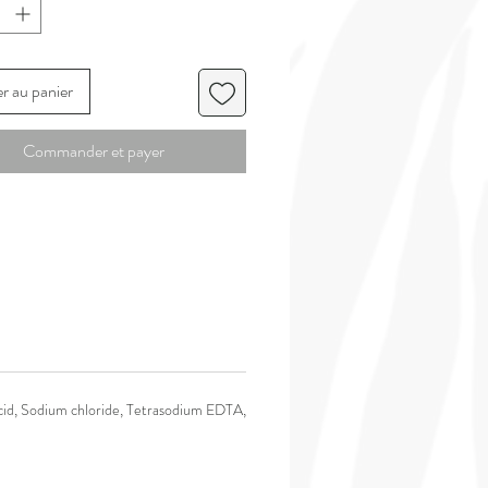
uotidiennement sur le corps et visage.
re de karité laisse une peau
ement relipidée et son parfum permet
t de détente agréable.
r au panier
Commander et payer
cid, Sodium chloride, Tetrasodium EDTA,