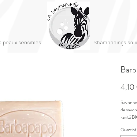
 peaux sensibles
Shampooings soli
Barb
4,10
Savonnet
de savon
karité B
colorée 
Quantité
Ce savon