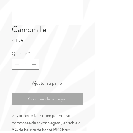
Camomille
Prix
4,10 €
Quantité
*
Ajouter au panier
Commander et payer
Savonnette fabriquée par nos soins
composée de savon végétal, enrichie à
3% de beurre de karité BIO brut,