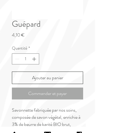
Guépard
Prix
4,10 €
Quantité
*
Ajouter au panier
Commander et payer
Savonnette fabriquée par nos soins,
composée de savon végétal, enrichie à
3% de beurre de karité BIO brut,
parfumée à l'essence de grasse et