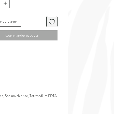
rps et visage.
re de karité laisse une peau
ement relipidée et son parfum permet
t de détente agréable.
r au panier
Commander et payer
cid, Sodium chloride, Tetrasodium EDTA,