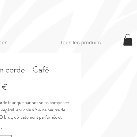
des
Tous les produits
n corde - Café
Prix
 €
rde fabriqué par nos soins composée
 végétal, enrichie à 3% de beurre de
IO brut, délicatement parfumée et
avec des pigments cosmétiques.
*
 peut être utilisé quotidiennement