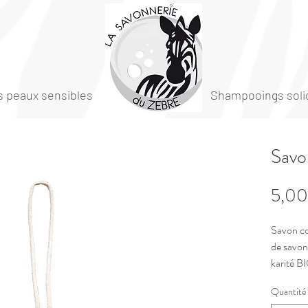
 peaux sensibles
Shampooings soli
Savo
5,00
Savon co
de savon
karité B
colorée 
Quantité
Ce savon