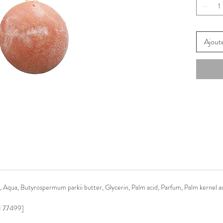
sur le co
Son beur
véritabl
un momen
Ajoute
 Aqua, Butyrospermum parkii butter, Glycerin, Palm acid, Parfum, Palm kernel a
I 77499
]