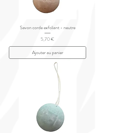
Savon corde exfoliant - neutre
Prix
5,70 €
Ajouter au panier