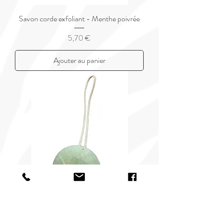
Savon corde exfoliant - Menthe poivrée
Prix
5,70 €
Ajouter au panier
Savon corde exfoliant - Verveine